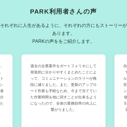
PARK利用者さんの声
それぞれに人生があるように、それぞれの方にもストーリーが
あります。
PARKの声ををご紹介します。
」
過去の企業案件をポートフォリオにして
自
。
視覚的に分かりやすくまとめたことによ
ト
って、コミュニケーションのラリーが格
ル
ン
段に減りました。また、更新のアップロ
安
者
ード作業も手軽なため、今まで当ててい
ン
分
た作業時間を他に回すことが出来るよう
た
になったので、全体の業務効率の向上に
繋がりました。