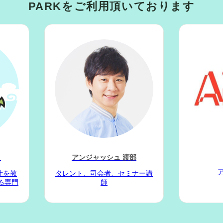
PARKをご利用頂いております
）
アンジャッシュ 渡部
計を教
タレント、司会者、セミナー講
る専門
師