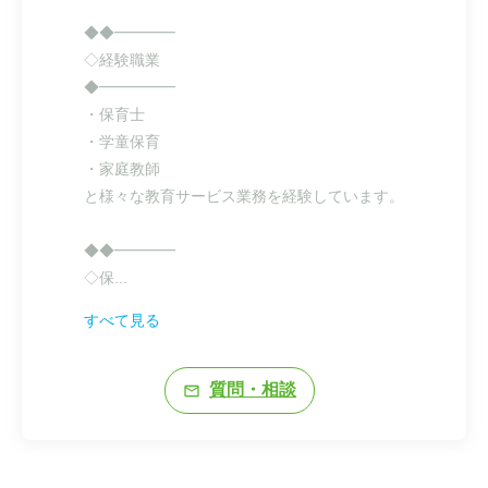
◆◆━━━━

◇経験職業

◆━━━━━

・保育士

・学童保育

・家庭教師

と様々な教育サービス業務を経験しています。

◆◆━━━━

◇保
...
すべて見る
質問・相談
mail_outline