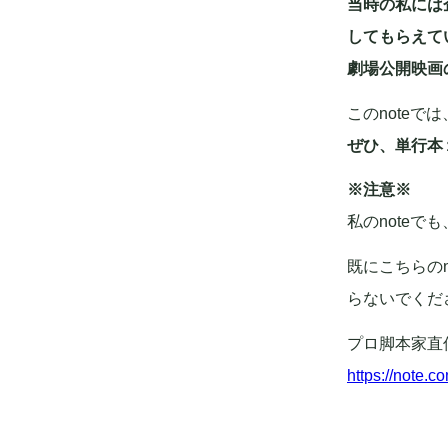
当時の私には
してもらえて
劇場公開映画
このnote
ぜひ、単行本
※注意※
私のnote
既にこちらの
らないでくだ
プロ脚本家直
https://note.c