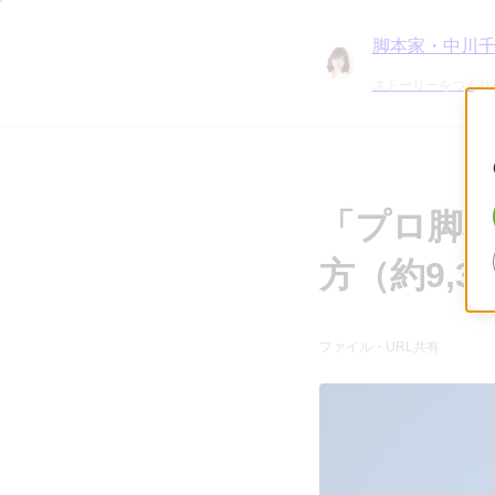
脚本家・中川
ストーリーをつくり
「プロ脚
方（約9,3
ファイル・URL共有