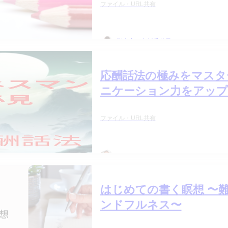
ファイル・URL共有
脚本家・中川千英子
応酬話法の極みをマスタ
ニケーション力をアップ
ファイル・URL共有
コミネヨシアキ
はじめての書く瞑想 〜
ンドフルネス〜