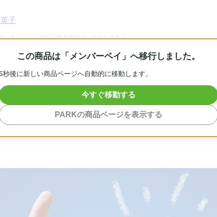
千英子
たいあなたに、プロの脚本家がコンサルします！
この商品は「メンバーペイ」へ移行しました。
5
秒後に新しい商品ページへ自動的に移動します。
今すぐ移動する
本家直伝！映像作品、小説の企
PARKの商品ページを表示する
00字）」を販売