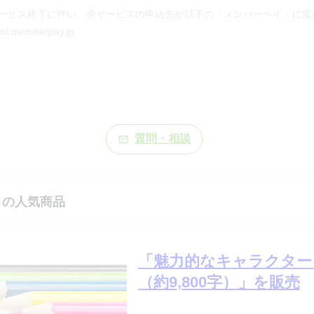
サービス終了に伴い、全サービスの申込先が以下の「メンバーペイ」に変わ
ml.memberpay.jp

質問・相談
mail_outline
リ
の人気商品
「魅力的なキャラクター
（約9,800字）」を販売