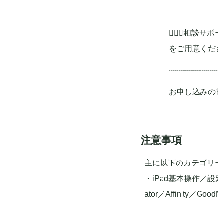
💁🏻‍♂️
をご用意くだ
┈┈┈┈┈┈
お申し込みの
注意事項
主に以下のカテゴリ
・iPad基本操作／設定
ator／Affinity／Go