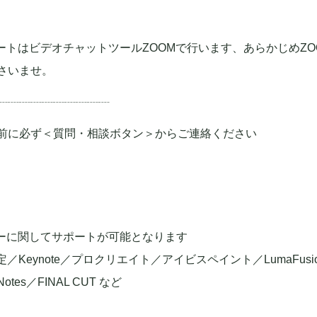
相談サポートはビデオチャットツールZOOMで行います、あらかじめZ
さいませ。
┈┈┈┈┈┈┈┈┈┈
前に必ず＜質問・相談ボタン＞からご連絡ください
ーに関してサポートが可能となります
／Keynote／プロクリエイト／アイビスペイント／LumaFusion／C
odNotes／FINAL CUT など