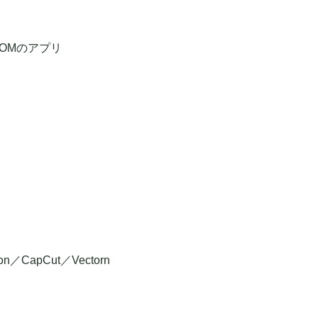
OOMのアプリ
apCut／Vectorn