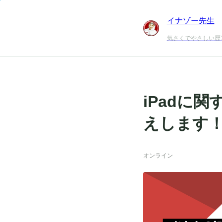
イナゾー先生
気さくでやさしい歴1
iPadに
えします！
オンライン