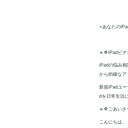
⭐️あなたのi
🔹🔷iPad
iPadの悩み
から的確なア
新規iPadユ
dを日常生活
🔹🔷ごあいさつ
こんにちは、