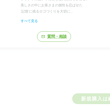
美しさの中にお客さまの個性を忍ばせた

’記憶’に残るロゴづくりを大切に
...
すべて見る
質問・相談
mail_outline
新規購入は
）