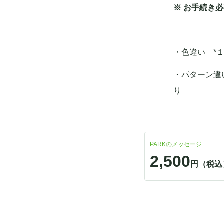
※ お手続き
・色違い *
・パターン違
り
PARKのメッセージ
2,500
円（税込