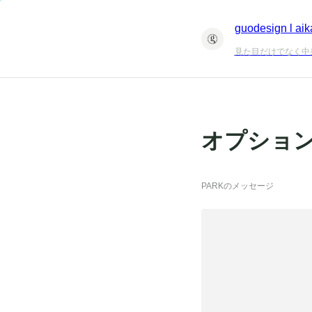
guodesign l aik
見た目だけでなく中
オプション2
PARKのメッセージ