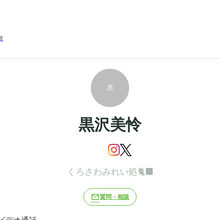
⬛
黒
黒沢美怜
くろさわみれい処🐈‍⬛
mail_outline
質問・相談