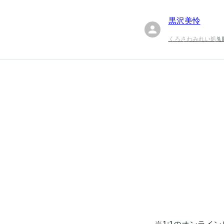
黒沢美怜
くろさわみれい処🐈‍