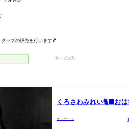
ンビデオ通話
ズ
グッズの販売を行います💕
サービス別
くろさわみれい🐈‍⬛お
オンライン